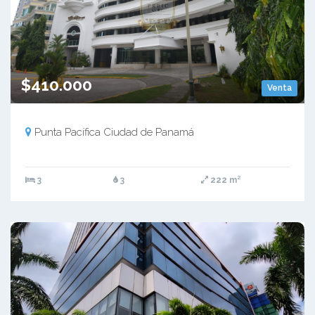
$410.000
Venta
Punta Pacífica Ciudad de Panamá
3
3
222 m²