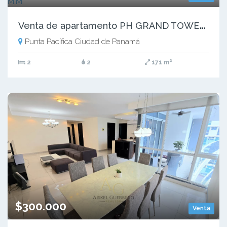
V
enta de apartamento PH GRAND TOWER- Punta Pacifica M.M
Punta Pacífica Ciudad de Panamá
2
2
171 m²
$300.000
Venta