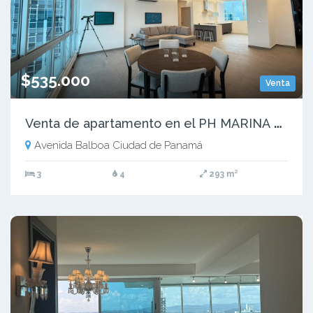
$535.000
Venta
V
enta de apartamento en el PH MARINA PARK | Bella Vista
Avenida Balboa Ciudad de Panamá
3
4
293 m²