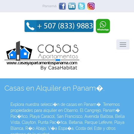
Panamá
Casas en Alquiler en Panam�.
Explora nuestra selecci�n de casas en Panam�. Tenemos
propiedades para alquiler en Obarrio, El Cangrejo, Panam�
Pac�fico, Playa Caracol, San Francisco, Avenida Balboa, Bella
Vista, Clayton, Punta Pac�fica, Betania, Parque Lefevre, Playa
Blanca, R�o Abajo, V�a Espa�a, Costa del Este y otros