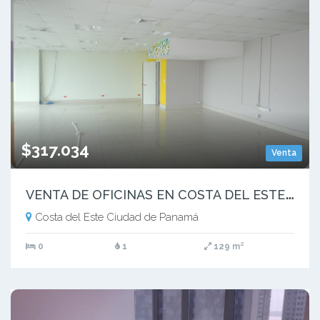
$317.034
Venta
V
ENTA DE OFICINAS EN COSTA DEL ESTE NEGOCIABLE | MM
Costa del Este Ciudad de Panamá
0
1
129 m²