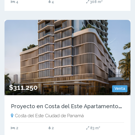
4
4
308 m²
$311.250
Venta
P
royecto en Costa del Este Apartamentos en Preventa PH Aurum - LH
Costa del Este Ciudad de Panamá
2
2
83 m²