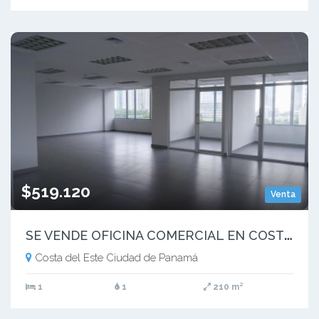
$519.120
Venta
S
E VENDE OFICINA COMERCIAL EN COSTA DEL ESTE NEGOCIABLE| MM
Costa del Este Ciudad de Panamá
1
1
210 m²