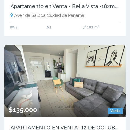
A
partamento en Venta - Bella Vista -182m2- 2 parkings -1 deposito
Avenida Balboa Ciudad de Panamá
4
3
182 m²
$135.000
Venta
A
PARTAMENTO EN VENTA- 12 DE OCTUBRE - P.H ATHAS