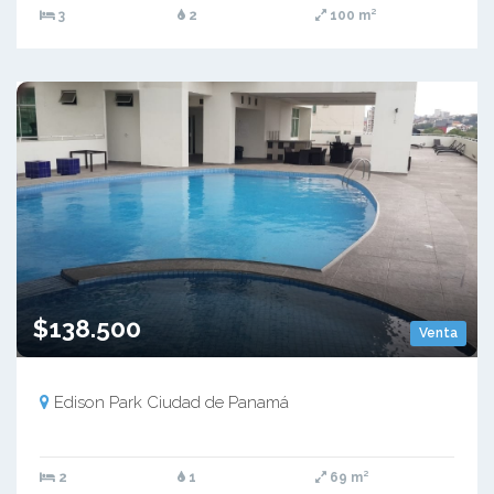
3
2
100 m²
$138.500
Venta
Edison Park Ciudad de Panamá
2
1
69 m²