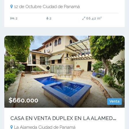
12 de Octubre Ciudad de Panamá
2
2
66.42 m²
$660.000
Venta
C
ASA EN VENTA DUPLEX EN LA ALAMEDA 442M2 A.C
La Alameda Ciudad de Panamá