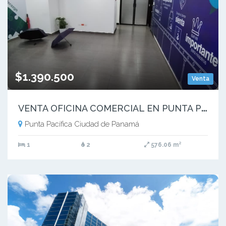
$1.390.500
Venta
V
ENTA OFICINA COMERCIAL EN PUNTA PACIFICA TORRE DE LAS AMERICAS|MM
Punta Pacífica Ciudad de Panamá
1
2
576.06 m²