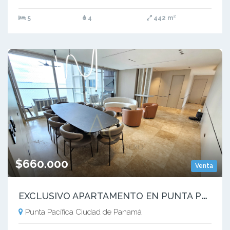
5
4
442 m²
$660.000
Venta
E
XCLUSIVO APARTAMENTO EN PUNTA PACIFICA 308m2
Punta Pacífica Ciudad de Panamá