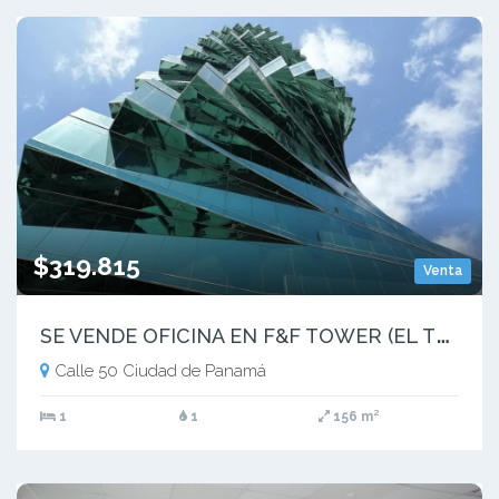
$319.815
Venta
S
E VENDE OFICINA EN F&F TOWER (EL TORNILLO) NEGOCIABLE | MM
Calle 50 Ciudad de Panamá
1
1
156 m²