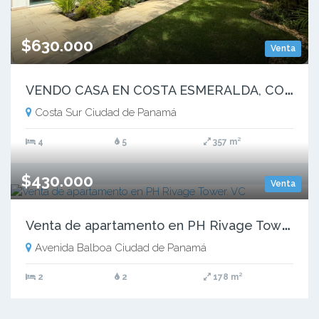
$630.000
Venta
V
ENDO CASA EN COSTA ESMERALDA, COSTA SUR (19)
Costa Sur Ciudad de Panamá
4
5
357 m²
$430.000
Venta
V
enta de apartamento en PH Rivage Tower. VC
Avenida Balboa Ciudad de Panamá
2
2
178 m²