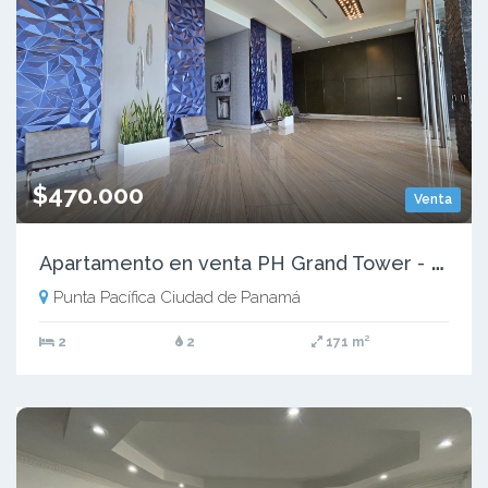
$470.000
Venta
A
partamento en venta PH Grand Tower - Punta Pacifica D.D
Punta Pacífica Ciudad de Panamá
2
2
171 m²