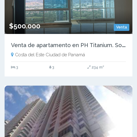
$500.000
Venta
V
enta de apartamento en PH Titanium. Solo para inversionistas. VC
Costa del Este Ciudad de Panamá
3
3
234 m²