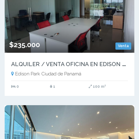
$235.000
Venta
A
LQUILER / VENTA OFICINA EN EDISON CORPORATE CENTER, EDISON PARK (10)
Edison Park Ciudad de Panamá
0
1
100 m²