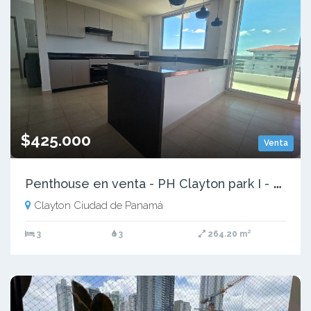
$425.000
Venta
P
enthouse en venta - PH Clayton park I - D.D
Clayton Ciudad de Panamá
3
3
264.20 m²