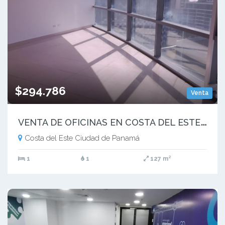
$294.786
Venta
V
ENTA DE OFICINAS EN COSTA DEL ESTE NEGOCIABLE | MM
Costa del Este Ciudad de Panamá
1
1
127 m²