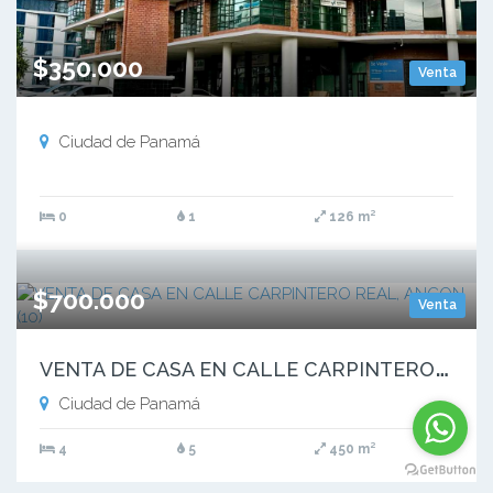
$350.000
Venta
Ciudad de Panamá
0
1
126 m²
$700.000
Venta
V
ENTA DE CASA EN CALLE CARPINTERO REAL, ANCON (10)
Ciudad de Panamá
4
5
450 m²