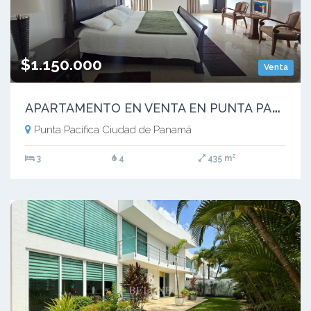
$1.150.000
Venta
A
PARTAMENTO EN VENTA EN PUNTA PACIFICA PANAMA PH VENETIAN WA
Punta Pacífica Ciudad de Panamá
3
4
435 m²