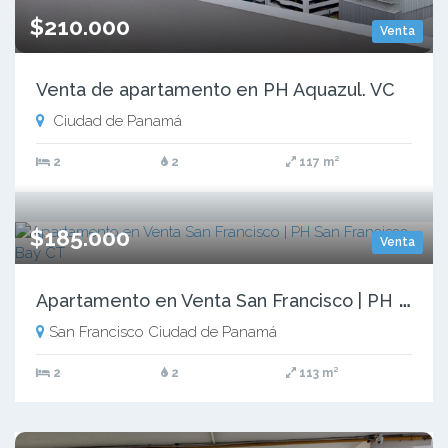
$210.000
Venta
Venta de apartamento en PH Aquazul. VC
Ciudad de Panamá
2
2
117 m²
$185.000
Venta
A
partamento en Venta San Francisco | PH San Francisco Bay CT
San Francisco Ciudad de Panamá
2
2
113 m²